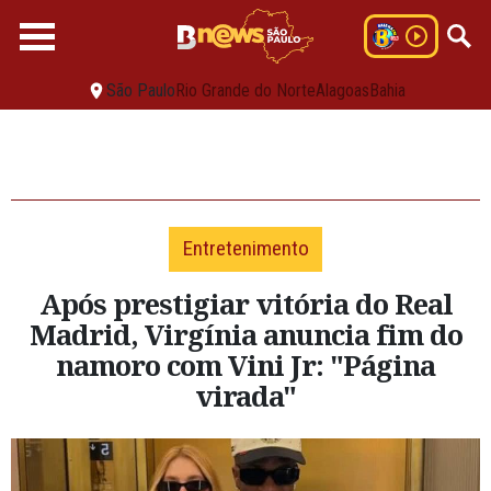
São Paulo
Rio Grande do Norte
Alagoas
Bahia
Entretenimento
Após prestigiar vitória do Real
Madrid, Virgínia anuncia fim do
namoro com Vini Jr: "Página
virada"