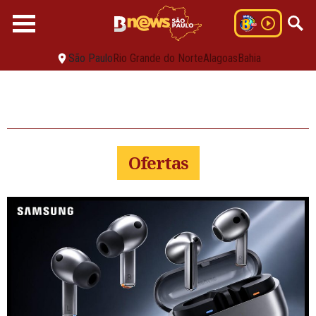
São Paulo
Rio Grande do Norte
Alagoas
Bahia
Ofertas