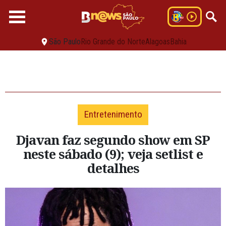
São Paulo
Rio Grande do Norte
Alagoas
Bahia
Entretenimento
Djavan faz segundo show em SP
neste sábado (9); veja setlist e
detalhes