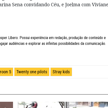
arina Sena convidando Céu, e Joelma com Vivian
ásper Líbero. Possui experiência em redação, produção de conteúdo e
ngajar audiências e explorar as infinitas possibilidades da comunicação.
roon 5
Twenty one pilots
Stray kids