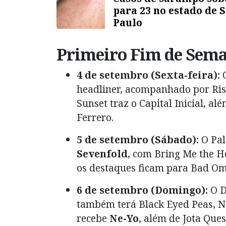
para 23 no estado de 
Paulo
Primeiro Fim de Seman
4 de setembro (Sexta-feira):
O
headliner, acompanhado por Rise
Sunset traz o Capital Inicial, a
Ferrero.
5 de setembro (Sábado):
O Pal
Sevenfold
, com Bring Me the H
os destaques ficam para Bad Om
6 de setembro (Domingo):
O 
também terá Black Eyed Peas, N
recebe
Ne-Yo
, além de Jota Que