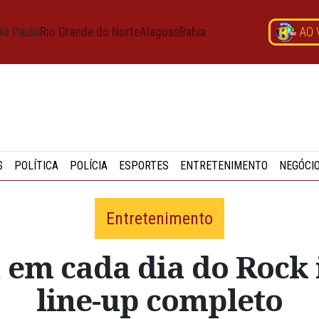
ão Paulo
Rio Grande do Norte
Alagoas
Bahia
AO 
S
POLÍTICA
POLÍCIA
ESPORTES
ENTRETENIMENTO
NEGÓCI
Entretenimento
 em cada dia do Rock 
line-up completo