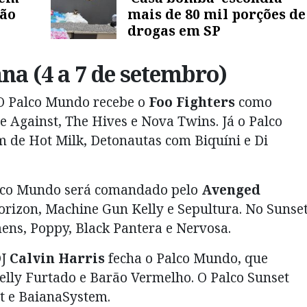
São
mais de 80 mil porções de
drogas em SP
a (4 a 7 de setembro)
 Palco Mundo recebe o
Foo Fighters
como
 Against, The Hives e Nova Twins. Já o Palco
lém de Hot Milk, Detonautas com Biquíni e Di
co Mundo será comandado pelo
Avenged
orizon, Machine Gun Kelly e Sepultura. No Sunset
ens, Poppy, Black Pantera e Nervosa.
DJ
Calvin Harris
fecha o Palco Mundo, que
elly Furtado e Barão Vermelho. O Palco Sunset
st e BaianaSystem.