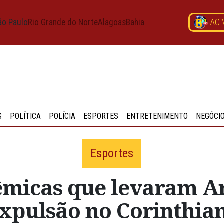
ão Paulo
Rio Grande do Norte
Alagoas
Bahia
AO 
S
POLÍTICA
POLÍCIA
ESPORTES
ENTRETENIMENTO
NEGÓCI
Esportes
êmicas que levaram A
xpulsão no Corinthia