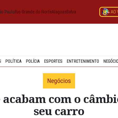
ão Paulo
Rio Grande do Norte
Alagoas
Bahia
AO 
S
POLÍTICA
POLÍCIA
ESPORTES
ENTRETENIMENTO
NEGÓCI
Negócios
ue acabam com o câmbi
seu carro