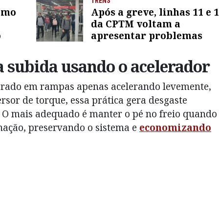
TRENS
como
Após a greve, linhas 11 e 
da CPTM voltam a
o
apresentar problemas
a subida usando o acelerador
arado em rampas apenas acelerando levemente,
rsor de torque, essa prática gera desgaste
 O mais adequado é manter o pé no freio quando
nação, preservando o sistema e
economizando