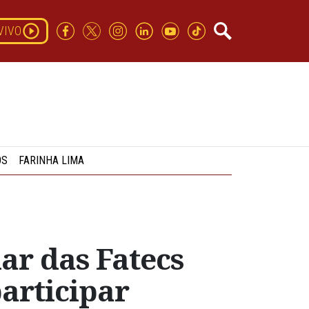
VIVO
OS
FARINHA LIMA
lar das Fatecs
articipar