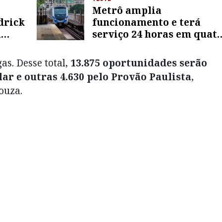
Metrô amplia
drick
funcionamento e terá
a
serviço 24 horas em quat
linhas; saiba mais
as. Desse total,
13.875 oportunidades serão
ar e outras 4.630 pelo Provão Paulista
,
ouza.