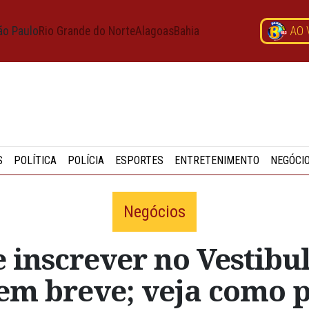
ão Paulo
Rio Grande do Norte
Alagoas
Bahia
AO 
S
POLÍTICA
POLÍCIA
ESPORTES
ENTRETENIMENTO
NEGÓCI
Negócios
 inscrever no Vestibu
em breve; veja como p