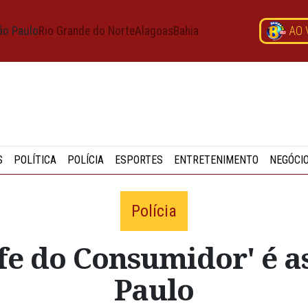
ão Paulo
Rio Grande do Norte
Alagoas
Bahia
AO 
S
POLÍTICA
POLÍCIA
ESPORTES
ENTRETENIMENTO
NEGÓCI
Polícia
fe do Consumidor' é a
Paulo