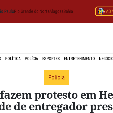
ão Paulo
Rio Grande do Norte
Alagoas
Bahia
AO 
S
POLÍTICA
POLÍCIA
ESPORTES
ENTRETENIMENTO
NEGÓCI
Polícia
fazem protesto em Hel
de de entregador pre