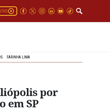
VIVO
OS
FARINHA LIMA
iópolis por
so em SP