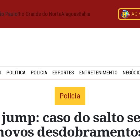
ão Paulo
Rio Grande do Norte
Alagoas
Bahia
AO 
S
POLÍTICA
POLÍCIA
ESPORTES
ENTRETENIMENTO
NEGÓCI
Polícia
jump: caso do salto 
novos desdobramento