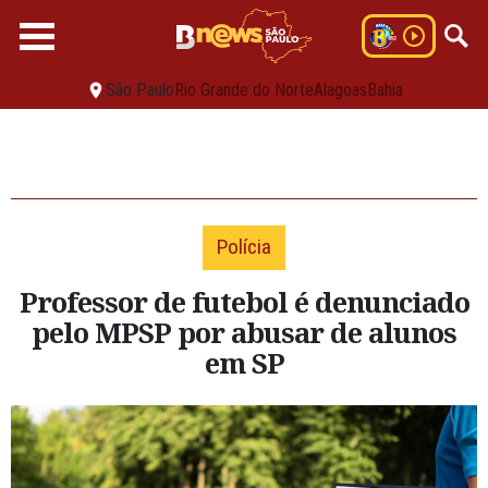
São Paulo
Rio Grande do Norte
Alagoas
Bahia
Polícia
Professor de futebol é denunciado
pelo MPSP por abusar de alunos
em SP