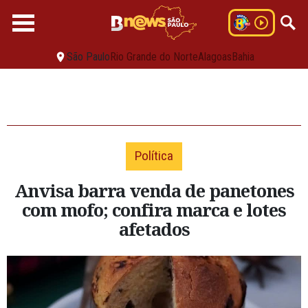
São Paulo
Rio Grande do Norte
Alagoas
Bahia
Política
Anvisa barra venda de panetones
com mofo; confira marca e lotes
afetados