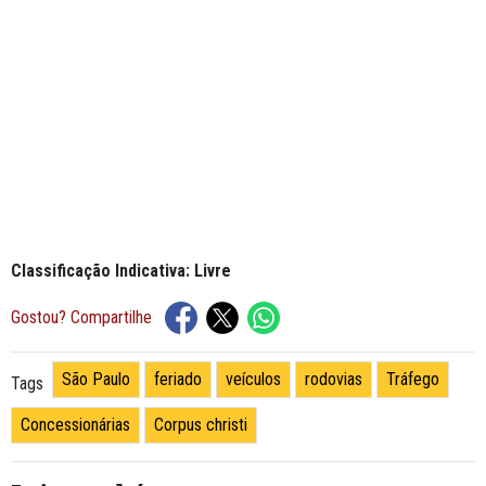
Classificação Indicativa: Livre
Gostou? Compartilhe
São Paulo
feriado
veículos
rodovias
Tráfego
Tags
Concessionárias
Corpus christi