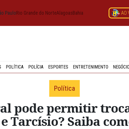
ão Paulo
Rio Grande do Norte
Alagoas
Bahia
AO 
S
POLÍTICA
POLÍCIA
ESPORTES
ENTRETENIMENTO
NEGÓCI
Política
al pode permitir troc
e Tarcísio? Saiba co