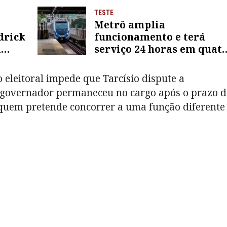
TESTE
Metrô amplia
drick
funcionamento e terá
a
serviço 24 horas em quat
linhas; saiba mais
o eleitoral impede que Tarcísio dispute a
o governador permaneceu no cargo após o prazo d
 quem pretende concorrer a uma função diferente