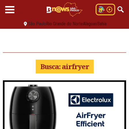
São Paulo
Rio Grande do Norte
Alagoas
Bahia
Busca: airfryer