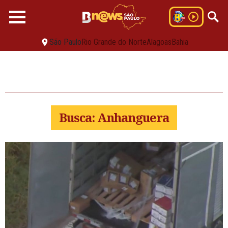
São Paulo
Rio Grande do Norte
Alagoas
Bahia
Busca: Anhanguera