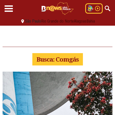
São Paulo
Rio Grande do Norte
Alagoas
Bahia
Busca: Comgás