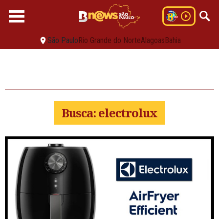
São Paulo
Rio Grande do Norte
Alagoas
Bahia
Busca: electrolux