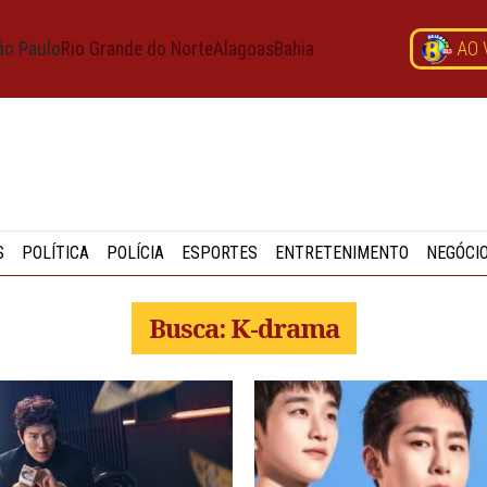
ão Paulo
Rio Grande do Norte
Alagoas
Bahia
AO 
S
POLÍTICA
POLÍCIA
ESPORTES
ENTRETENIMENTO
NEGÓCI
Busca: K-drama