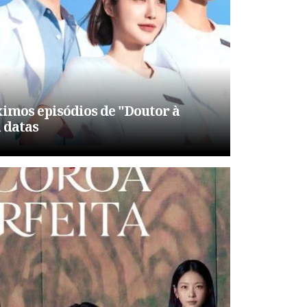
imos episódios de "Doutor à
 datas