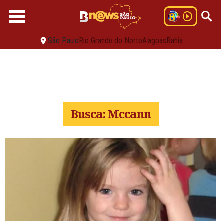
São Paulo
Rio Grande do Norte
Alagoas
Bahia
Busca: Mccann