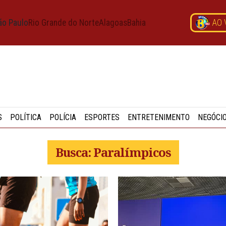
ão Paulo
Rio Grande do Norte
Alagoas
Bahia
AO 
S
POLÍTICA
POLÍCIA
ESPORTES
ENTRETENIMENTO
NEGÓCI
Busca: Paralímpicos