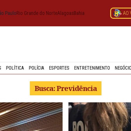
ão Paulo
Rio Grande do Norte
Alagoas
Bahia
AO 
S
POLÍTICA
POLÍCIA
ESPORTES
ENTRETENIMENTO
NEGÓCI
Busca: Previdência