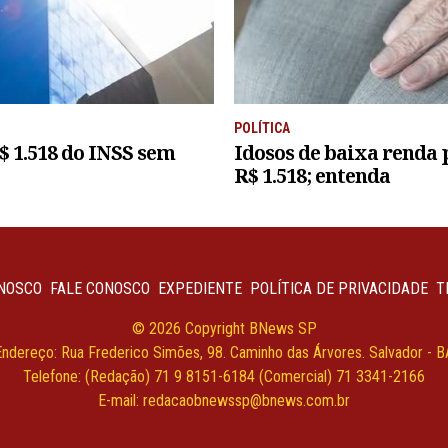
POLÍTICA
$ 1.518 do INSS sem
Idosos de baixa renda 
R$ 1.518; entenda
NOSCO
FALE CONOSCO
EXPEDIENTE
POLÍTICA DE PRIVACIDADE
T
© 2026 Copyright BNews SP
Endereço: Rua Frederico Simões, 98. Caminho das Árvores. Salvador - B
Telefone: (Redação) 71 9 8151-6184 (Comercial) 71 3341-2166
E-mail:
redacaobnewssp@bnews.com.br