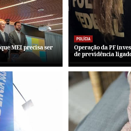
POLÍCIA
 que MEI precisa ser
Operação da PF inves
de previdência ligad