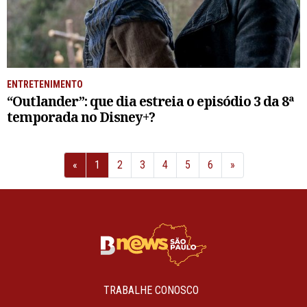
ENTRETENIMENTO
“Outlander”: que dia estreia o episódio 3 da 8ª
temporada no Disney+?
Anterior
Próximo
«
1
2
3
4
5
6
»
TRABALHE CONOSCO