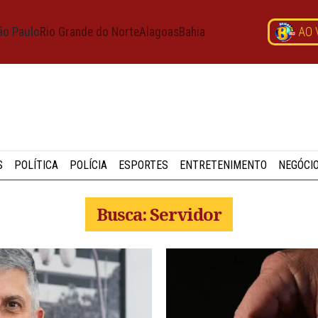
ão Paulo
Rio Grande do Norte
Alagoas
Bahia
AO 
S
POLÍTICA
POLÍCIA
ESPORTES
ENTRETENIMENTO
NEGÓCI
Busca: Servidor