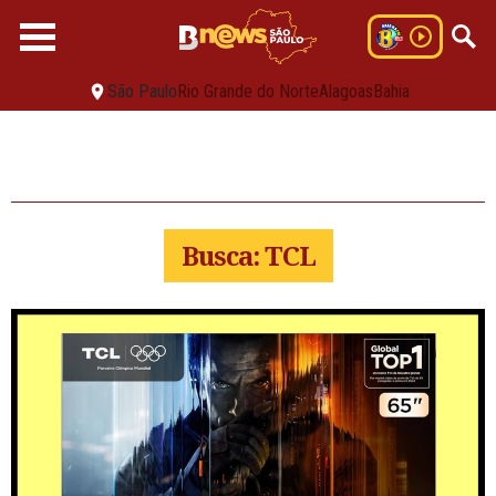
São Paulo
Rio Grande do Norte
Alagoas
Bahia
Busca: TCL