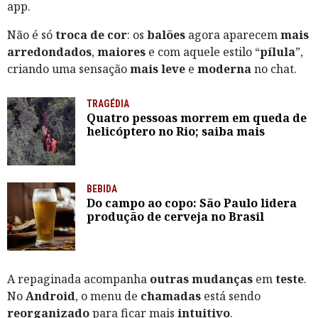
app.
Não é só
troca de cor
: os
balões
agora aparecem
mais
arredondados
,
maiores
e com aquele estilo “
pílula
”,
criando uma sensação
mais leve
e
moderna
no chat.
TRAGÉDIA
Quatro pessoas morrem em queda de
helicóptero no Rio; saiba mais
BEBIDA
Do campo ao copo: São Paulo lidera
produção de cerveja no Brasil
A repaginada acompanha
outras mudanças
em
teste
.
No
Android
, o menu de
chamadas
está sendo
reorganizado
para ficar mais
intuitivo
.