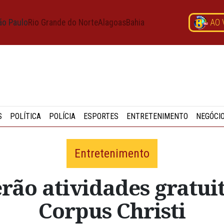
ão Paulo
Rio Grande do Norte
Alagoas
Bahia
AO 
S
POLÍTICA
POLÍCIA
ESPORTES
ENTRETENIMENTO
NEGÓCI
Entretenimento
rão atividades gratui
Corpus Christi