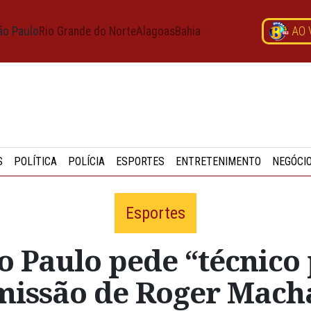
ão Paulo
Rio Grande do Norte
Alagoas
Bahia
AO 
S
POLÍTICA
POLÍCIA
ESPORTES
ENTRETENIMENTO
NEGÓCI
Esportes
o Paulo pede “técnico 
missão de Roger Mach