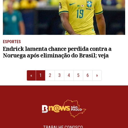
ESPORTES
Endrick lamenta chance perdida contra a
Noruega após eliminação do Brasil; veja
Anterior
Próximo
«
1
2
3
4
5
6
»
TRABALHE CONOSCO