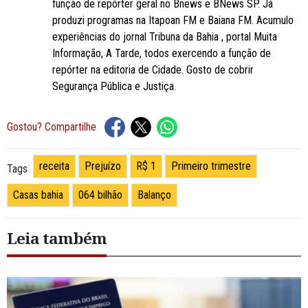
função de repórter geral no Bnews e BNews SP. Já
produzi programas na Itapoan FM e Baiana FM. Acumulo
experiências do jornal Tribuna da Bahia , portal Muita
Informação, A Tarde, todos exercendo a função de
repórter na editoria de Cidade. Gosto de cobrir
Segurança Pública e Justiça.
Gostou? Compartilhe
receita
Prejuízo
R$ 1
Primeiro trimestre
Tags
Casas bahia
064 bilhão
Balanço
Leia também