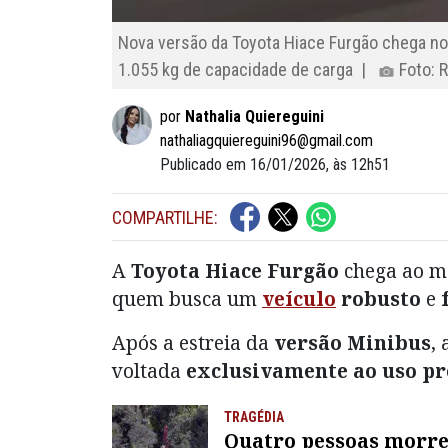
Nova versão da Toyota Hiace Furgão chega no 
1.055 kg de capacidade de carga |
Foto: 
por
Nathalia Quiereguini
nathaliagquiereguini96@gmail.com
Publicado em 16/01/2026, às 12h51
COMPARTILHE:
A
Toyota Hiace Furgão
chega ao m
quem busca um
veículo
robusto
e
Após a estreia da
versão Minibus
,
voltada
exclusivamente ao uso pr
TRAGÉDIA
Quatro pessoas morr