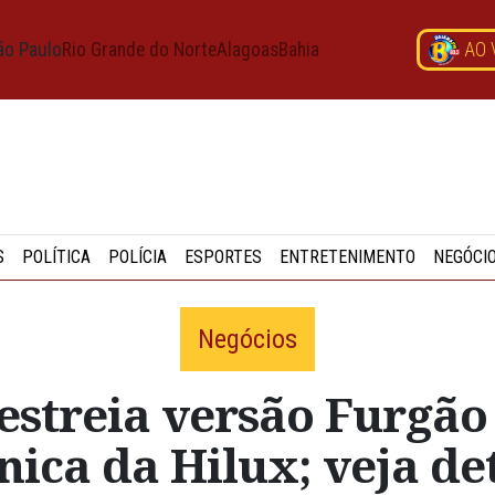
ão Paulo
Rio Grande do Norte
Alagoas
Bahia
AO 
S
POLÍTICA
POLÍCIA
ESPORTES
ENTRETENIMENTO
NEGÓCI
Negócios
estreia versão Furgão
ica da Hilux; veja de