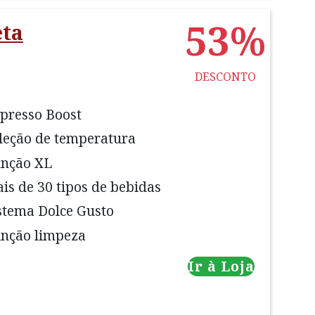
53%
eta
DESCONTO
presso Boost
leção de temperatura
nção XL
is de 30 tipos de bebidas
stema Dolce Gusto
nção limpeza
Ir à Loja