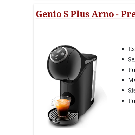
Genio S Plus Arno - Pr
Ex
Se
Fu
Ma
Si
Fu