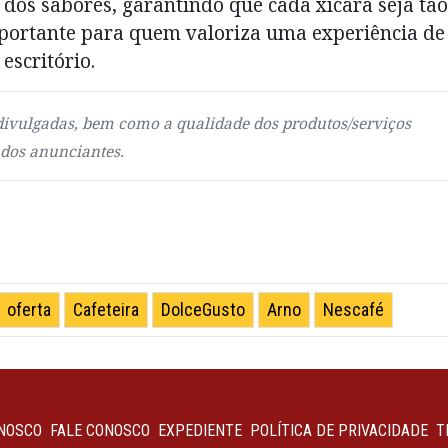
 dos sabores, garantindo que cada xícara seja tão
importante para quem valoriza uma experiência de
escritório.
ivulgadas, bem como a qualidade dos produtos/serviços
 dos anunciantes.
oferta
Cafeteira
DolceGusto
Arno
Nescafé
NOSCO
FALE CONOSCO
EXPEDIENTE
POLÍTICA DE PRIVACIDADE
T