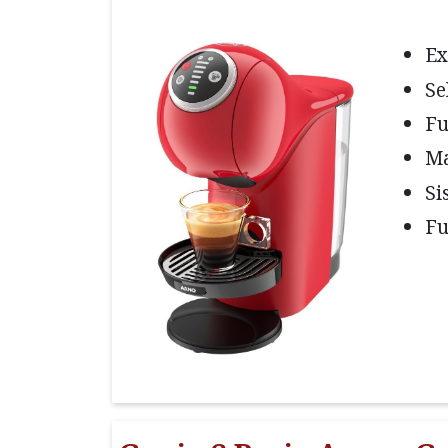
Ex
Se
Fu
Ma
Si
Fu