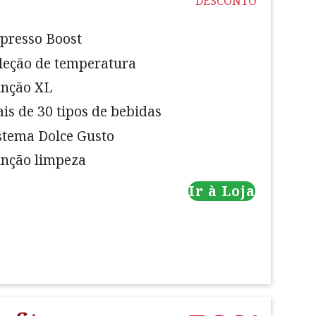
DESCONTO
presso Boost
leção de temperatura
nção XL
is de 30 tipos de bebidas
stema Dolce Gusto
nção limpeza
Ir à Loja