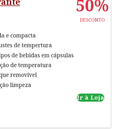
50%
afite
DESCONTO
da e compacta
justes de tempertura
tipos de bebidas em cápsulas
eção de temperatura
que removível
ção limpeza
Ir à Loja