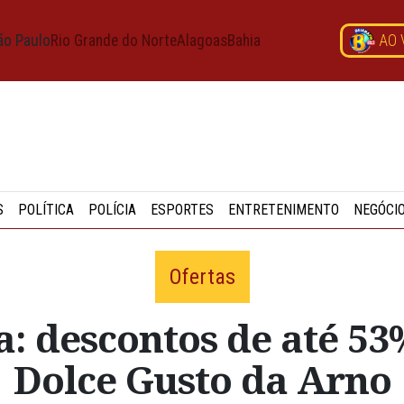
ão Paulo
Rio Grande do Norte
Alagoas
Bahia
AO 
S
POLÍTICA
POLÍCIA
ESPORTES
ENTRETENIMENTO
NEGÓCI
Ofertas
a: descontos de até 53
Dolce Gusto da Arno