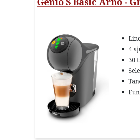
Genio S Basic Arno - Gr
Lin
4 a
30 
Sel
Tan
Fun