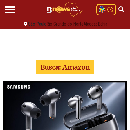
São Paulo
Rio Grande do Norte
Alagoas
Bahia
Busca: Amazon