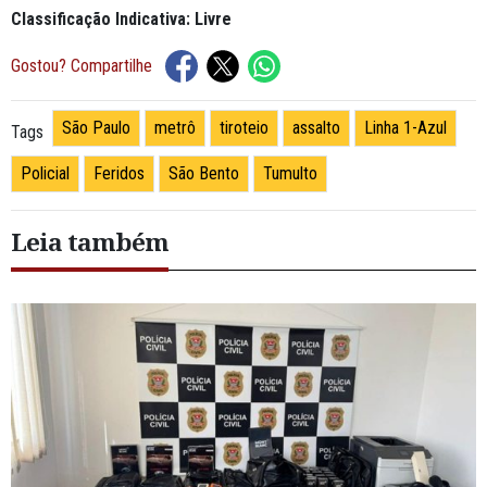
Classificação Indicativa: Livre
Gostou? Compartilhe
São Paulo
metrô
tiroteio
assalto
Linha 1-Azul
Tags
Policial
Feridos
São Bento
Tumulto
Leia também