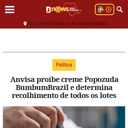
São Paulo
Rio Grande do Norte
Alagoas
Bahia
Política
Anvisa proíbe creme Popozuda
BumbumBrazil e determina
recolhimento de todos os lotes