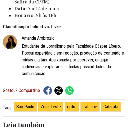
Safira da CPTM)
Data:
7 a 14 de maio
Horário:
9h às 16h
Classificação Indicativa: Livre
Amanda Ambrozio
Estudante de Jornalismo pela Faculdade Cásper Líbero.
Possui experiência em redação, produção de conteúdo e
mídias digitais. Apaixonada por escrever, engajar
audiências e explorar as infinitas possibilidades da
comunicação.
Gostou? Compartilhe
São Paulo
Zona Leste
cptm
Tatuapé
Catarata
Tags
Leia também