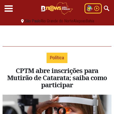
São Paulo
Rio Grande do Norte
Alagoas
Bahia
Política
CPTM abre inscrições para
Mutirão de Catarata; saiba como
participar