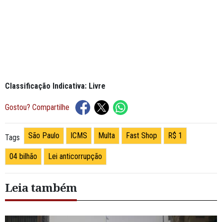
Classificação Indicativa: Livre
Gostou? Compartilhe
São Paulo
ICMS
Multa
Fast Shop
R$ 1
Tags
04 bilhão
Lei anticorrupção
Leia também