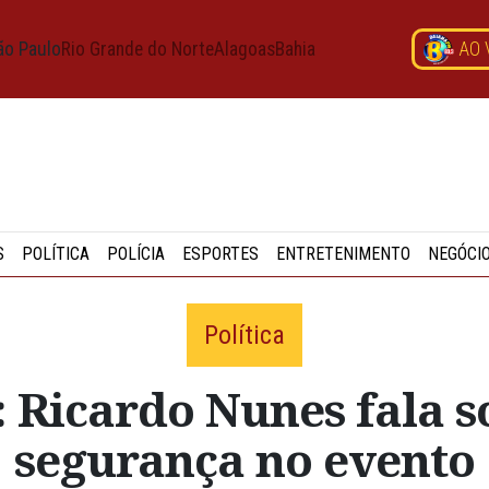
ão Paulo
Rio Grande do Norte
Alagoas
Bahia
AO 
S
POLÍTICA
POLÍCIA
ESPORTES
ENTRETENIMENTO
NEGÓCI
Política
: Ricardo Nunes fala 
segurança no evento