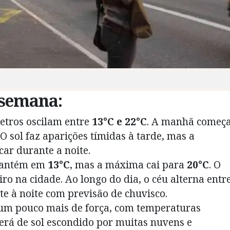
 semana:
tros oscilam entre
13°C e 22°C
. A manhã começ
 sol faz aparições tímidas à tarde, mas a
car durante a noite.
mantém em
13°C
, mas a máxima cai para
20°C
. O
o na cidade. Ao longo do dia, o céu alterna entr
e à noite com previsão de chuvisco.
um pouco mais de força, com temperaturas
será de sol escondido por muitas nuvens e