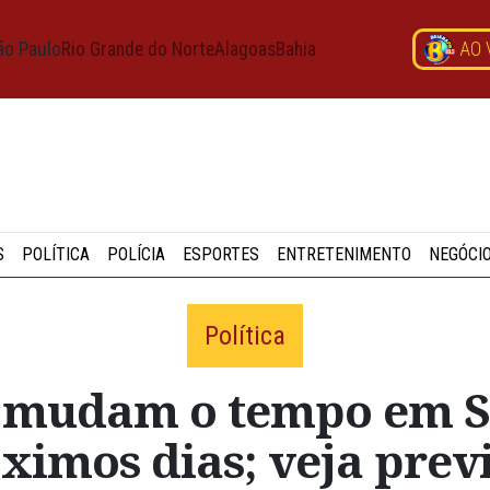
ão Paulo
Rio Grande do Norte
Alagoas
Bahia
AO 
S
POLÍTICA
POLÍCIA
ESPORTES
ENTRETENIMENTO
NEGÓCI
Política
a mudam o tempo em S
ximos dias; veja prev