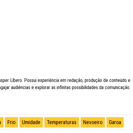
ásper Líbero. Possui experiência em redação, produção de conteúdo e
ngajar audiências e explorar as infinitas possibilidades da comunicação.
a
Frio
Umidade
Temperaturas
Nevoeiro
Garoa