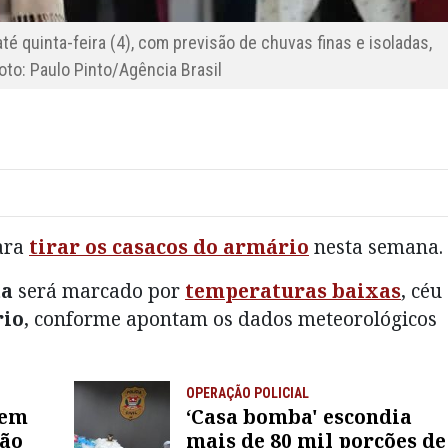
é quinta-feira (4), com previsão de chuvas finas e isoladas,
oto: Paulo Pinto/Agência Brasil
ara
tirar os casacos do armário
nesta semana.
ta
será marcado por
temperaturas baixas
, céu
rio
, conforme apontam os dados meteorológicos
OPERAÇÃO POLICIAL
bem
‘Casa bomba' escondia
São
mais de 80 mil porções de