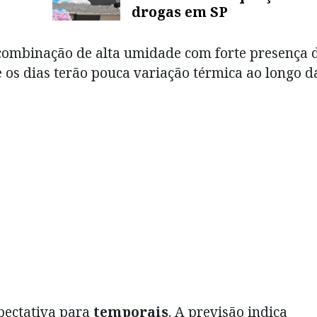
drogas em SP
 combinação de alta umidade com forte presença 
e os dias terão pouca variação térmica ao longo d
pectativa para
temporais
. A previsão indica