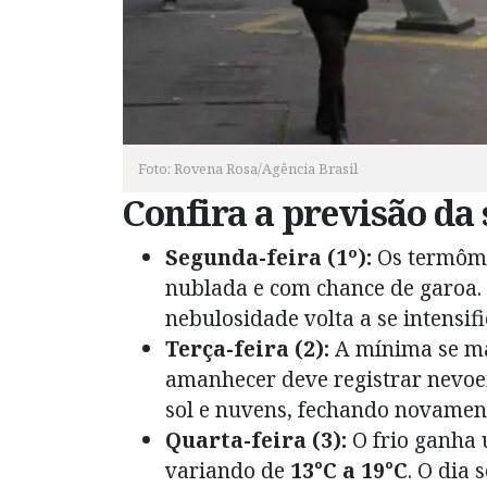
Foto: Rovena Rosa/Agência Brasil
Confira a previsão da
Segunda-feira (1º):
Os termôme
nublada e com chance de garoa. O
nebulosidade volta a se intensifi
Terça-feira (2):
A mínima se 
amanhecer deve registrar nevoeir
sol e nuvens, fechando novament
Quarta-feira (3):
O frio ganha 
variando de
13°C a 19°C
. O dia 