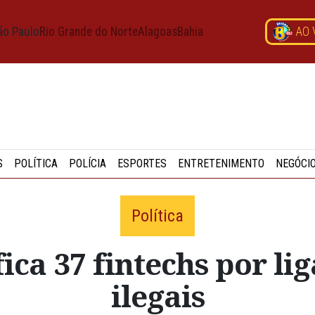
ão Paulo
Rio Grande do Norte
Alagoas
Bahia
AO 
S
POLÍTICA
POLÍCIA
ESPORTES
ENTRETENIMENTO
NEGÓCI
Política
ica 37 fintechs por li
ilegais