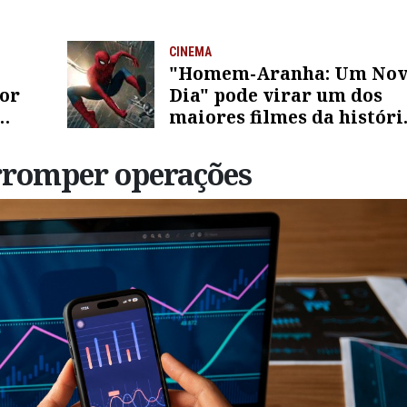
CINEMA
"Homem-Aranha: Um No
tor
Dia" pode virar um dos
maiores filmes da históri
entenda
erromper operações