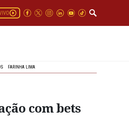
VIVO
OS
FARINHA LIMA
gação com bets