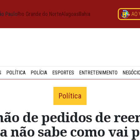
ão Paulo
Rio Grande do Norte
Alagoas
Bahia
AO 
S
POLÍTICA
POLÍCIA
ESPORTES
ENTRETENIMENTO
NEGÓCI
Política
hão de pedidos de re
a não sabe como vai 