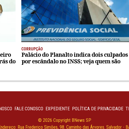
CORRUPÇÃO
eiro
Palácio do Planalto indica dois culpados
rás do
por escândalo no INSS; veja quem são
NOSCO
FALE CONOSCO
EXPEDIENTE
POLÍTICA DE PRIVACIDADE
T
© 2026 Copyright BNews SP
Endereço: Rua Frederico Simões, 98. Caminho das Árvores. Salvador - B