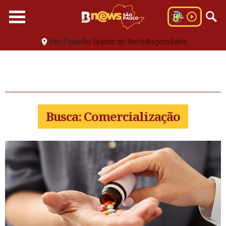
São Paulo
Rio Grande do Norte
Alagoas
Bahia
Busca: Comercialização