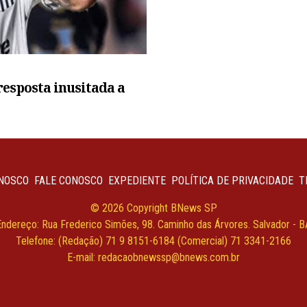
resposta inusitada a
NOSCO
FALE CONOSCO
EXPEDIENTE
POLÍTICA DE PRIVACIDADE
T
© 2026 Copyright BNews SP
Endereço: Rua Frederico Simões, 98. Caminho das Árvores. Salvador - B
Telefone: (Redação) 71 9 8151-6184 (Comercial) 71 3341-2166
E-mail:
redacaobnewssp@bnews.com.br