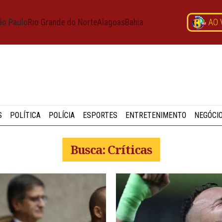
ão Paulo
Rio Grande do Norte
Alagoas
Bahia
AO 
S
POLÍTICA
POLÍCIA
ESPORTES
ENTRETENIMENTO
NEGÓCI
Busca: Críticas