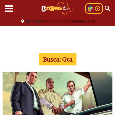
São Paulo
Rio Grande do Norte
Alagoas
Bahia
Busca: Gta