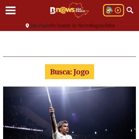
São Paulo
Rio Grande do Norte
Alagoas
Bahia
Busca: Jogo