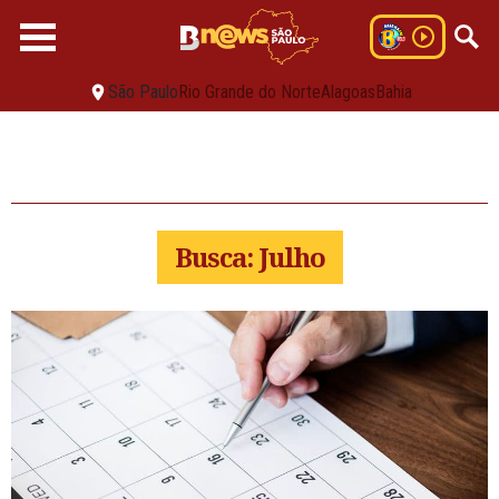
São Paulo
Rio Grande do Norte
Alagoas
Bahia
Busca: Julho