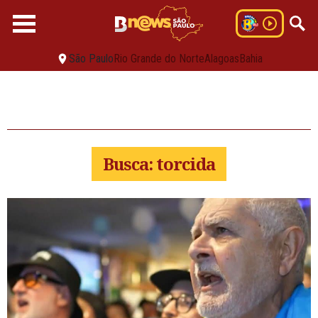
São Paulo
Rio Grande do Norte
Alagoas
Bahia
Busca: torcida