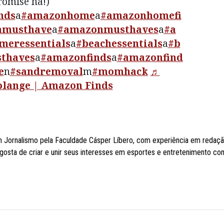
romise ha!)
nds
a
#amazonhome
a
#amazonhomefi
nmusthave
a
#amazonmusthaves
a
#a
meressentials
a
#beachessentials
a
#b
thaves
a
#amazonfinds
a
#amazonfind
e
n
#sandremoval
m
#momhack
♬
Solange | Amazon Finds
 Jornalismo pela Faculdade Cásper Líbero, com experiência em redaç
, gosta de criar e unir seus interesses em esportes e entretenimento co