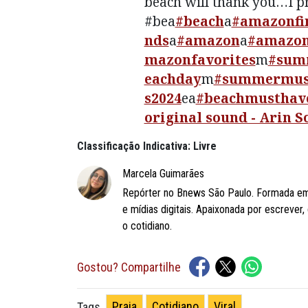
beach will thank you…I p
#bea
#beach
a
#amazonfi
nds
a
#amazon
a
#amazo
mazonfavorites
m
#sum
eachday
m
#summermus
s2024
ea
#beachmusthav
original sound - Arin 
Classificação Indicativa: Livre
Marcela Guimarães
Repórter no Bnews São Paulo. Formada em
e mídias digitais. Apaixonada por escrever
o cotidiano.
Gostou? Compartilhe
Praia
Cotidiano
Viral
Tags