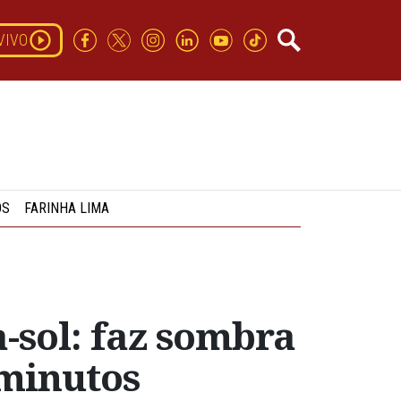
VIVO
OS
FARINHA LIMA
-sol: faz sombra
 minutos