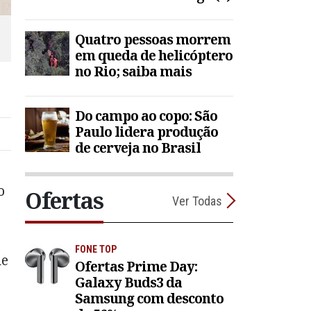
Quatro pessoas morrem
em queda de helicóptero
no Rio; saiba mais
Do campo ao copo: São
Paulo lidera produção
de cerveja no Brasil
o
Ofertas
Ver Todas
FONE TOP
de
Ofertas Prime Day:
Galaxy Buds3 da
Samsung com desconto