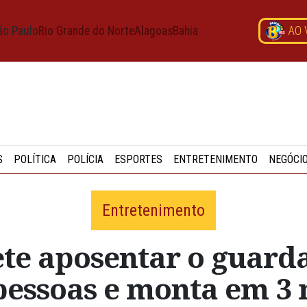
ão Paulo
Rio Grande do Norte
Alagoas
Bahia
AO 
S
POLÍTICA
POLÍCIA
ESPORTES
ENTRETENIMENTO
NEGÓCI
Entretenimento
e aposentar o guarda
pessoas e monta em 3