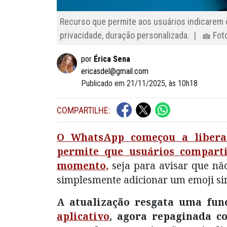
Recurso que permite aos usuários indicarem 
privacidade, duração personalizada. |
Foto
por
Érica Sena
ericasdel@gmail.com
Publicado em 21/11/2025, às 10h18
COMPARTILHE:
O WhatsApp começou a libera
permite que usuários compart
momento,
seja para avisar que não
simplesmente adicionar um emoji si
A atualização resgata uma fun
aplicativo
, agora repaginada c