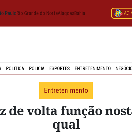
ão Paulo
Rio Grande do Norte
Alagoas
Bahia
AO 
S
POLÍTICA
POLÍCIA
ESPORTES
ENTRETENIMENTO
NEGÓCI
Entretenimento
 de volta função nostá
qual