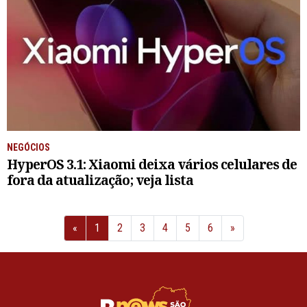
NEGÓCIOS
HyperOS 3.1: Xiaomi deixa vários celulares de
fora da atualização; veja lista
Anterior
Próximo
«
1
2
3
4
5
6
»